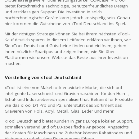
Diodenlasergravierer oder leistungsstarker CO₂-Laser – xTool
bietet fortschrittliche Technologie, benutzerfreundliches Design
und erstklassigen Support. Die Investition in solch
hochtechnologische Geräte kann jedoch kostspielig sein. Genau
hier kommen die Gutscheine von xTool Deutschland ins Spiel.
Mit der richtigen Strategie können Sie bei Ihrem nächsten xTool-
Kauf deutlich sparen. In diesem Leitfaden erklären wir Ihnen, wie
Sie xTool Deutschland-Gutscheine finden und einlösen, geben
Ihnen nützliche Spartipps und zeigen Ihnen, wie Sie über
Plattformen wie unsere Website das Beste aus Ihrer Investition
machen.
Vorstellung von xTool Deutschland
xTool ist eine von Makeblock entwickelte Marke, die sich auf
intelligente Laserschneid- und Graviermaschinen für den Heim-,
Schul- und Industriebereich spezialisiert hat. Bekannt für Produkte
wie das xTool D1 Pro und P2, unterstützt das Sortiment das
Gravieren von Holz, Acryl, Metall, Glas, Leder und mehr.
xTool Deutschland bietet Kunden in ganz Europa lokalen Support,
schnellen Versand und oft EU-spezifische Angebote. Angesichts
der Kosten für Maschinen und Zubehör können Rabattcodes und
Aktionen zu erheblichen Einsparungen führen.